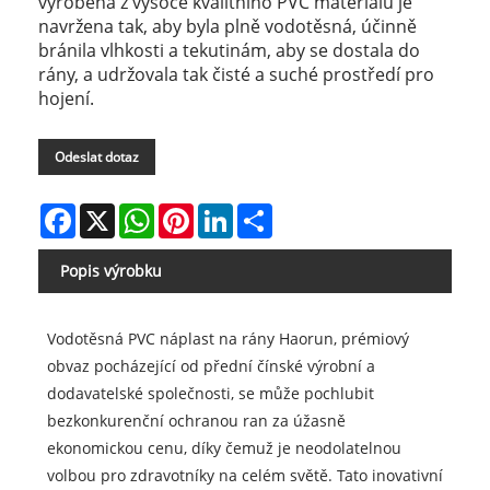
vyrobená z vysoce kvalitního PVC materiálu je
navržena tak, aby byla plně vodotěsná, účinně
bránila vlhkosti a tekutinám, aby se dostala do
rány, a udržovala tak čisté a suché prostředí pro
hojení.
Odeslat dotaz
Facebook
X
WhatsApp
Pinterest
LinkedIn
Share
Popis výrobku
Vodotěsná PVC náplast na rány Haorun, prémiový
obvaz pocházející od přední čínské výrobní a
dodavatelské společnosti, se může pochlubit
bezkonkurenční ochranou ran za úžasně
ekonomickou cenu, díky čemuž je neodolatelnou
volbou pro zdravotníky na celém světě. Tato inovativní