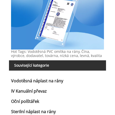
Hot Tags: Vodotěsná PVC omítka na rány, Čína,
výrobce, dodavatel, továrna, nízká cena, levná, kvalita
Související kategorie
Vodotěsná náplast na rány
IV Kanuální převaz
Oční polštářek
Sterilní náplast na rány