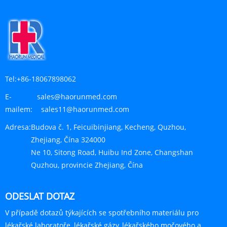
Tel:
+86-18067898062
E-
sales@haorunmed.com
mailem:
sales11@haorunmed.com
Adresa:
Budova č. 1, Feicuibinjiang, Kecheng, Quzhou,
Zhejiang, Čína 324000
Ne 10, Sitong Road, Huibu Ind Zone, Changshan
Quzhou, provincie Zhejiang, Čína
ODESLAT DOTAZ
V případě dotazů týkajících se spotřebního materiálu pro
lékařské laboratoře, lékařské gázy, lékařského močového a