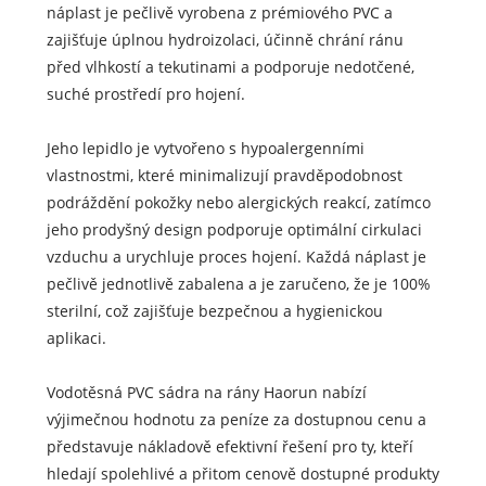
náplast je pečlivě vyrobena z prémiového PVC a
zajišťuje úplnou hydroizolaci, účinně chrání ránu
před vlhkostí a tekutinami a podporuje nedotčené,
suché prostředí pro hojení.
Jeho lepidlo je vytvořeno s hypoalergenními
vlastnostmi, které minimalizují pravděpodobnost
podráždění pokožky nebo alergických reakcí, zatímco
jeho prodyšný design podporuje optimální cirkulaci
vzduchu a urychluje proces hojení. Každá náplast je
pečlivě jednotlivě zabalena a je zaručeno, že je 100%
sterilní, což zajišťuje bezpečnou a hygienickou
aplikaci.
Vodotěsná PVC sádra na rány Haorun nabízí
výjimečnou hodnotu za peníze za dostupnou cenu a
představuje nákladově efektivní řešení pro ty, kteří
hledají spolehlivé a přitom cenově dostupné produkty