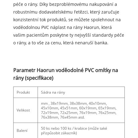
péče o rány. Díky bezproblémovému nakupování a
robustnímu dodavatelskému řetězci, který zaručuje
konzistentní tok produktů, se můžete spolehnout na
voděodolnou PVC náplast na rány Haorun, která
vašim pacientům poskytne ty nejvyšší standardy péče
o rány, a to vše za cenu, která nenaruší banka.
Parametr Haorun voděodolné PVC omítky na
rány (specifikace)
Produkt
Sádra na rány
mm , 38x19mm, 38x38mm, 40x10mm,
45x10mm, 45x51mm, 60x19mm, 65x19mm,
Velikost
72x19mm, 72x25mm, 76x19mm, 76x25mm,
76x38mm, 76x45mm atd.
50 ks nebo 100 ks / krabice (může také
Balení
přizpůsobit zákazník)