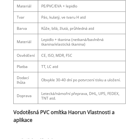
Materiál
PE/PVC/EVA + lepidlo
Tvar
Pás, kulatý, ve tvaru H atd
Barva
Kůže, bílá, žlutá, průhledná atd
Lepidlo + tkanina (netkaná/bavlněná
Materiál
tkanina/elastická tkanina)
Osvědčení
CE, ISO, MDR, FSC
Platba
TT, LC atd
Dodací
Obvykle 30-40 dní po potvrzení tisku a uložení.
lhůta
Letecká/námořní přeprava, DHL, UPS, FEDEX,
Doprava
TNT atd.
Vodotěsná PVC omítka Haorun Vlastnosti a
aplikace