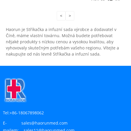
<
>
Haorun je Stříkačka a infuzní sada výrobce a dodavatel v
Číně, máme vlastní továrnu. Možná budete potřebovat
nějaké produkty s nízkou cenou a vysokou kvalitou, aby
vyhovovaly skutečným potřebám vašeho regionu. Vítejte a
nakupujte od nás levně Stříkačka a infuzní sada.
Tel:
+86-18067898062
E-
sales@haorunmed.com
mailem:
sales11@haorunmed.com