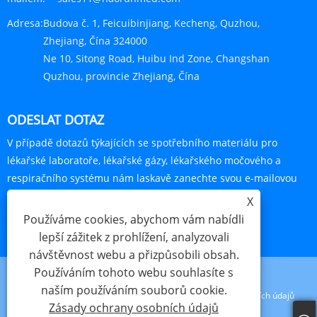
Adresa:
Budova č. 1, Feicuibinjiang, Kecheng, Quzhou,
Zhejiang, Čína 324000
Ne 10, Sitong Road, Huibu Ind Zone, Changshan
Quzhou, provincie Zhejiang, Čína
ODESLAT DOTAZ
V případě dotazů týkajících se spotřebního materiálu pro
lékařské laboratoře, lékařské gázy, lékařského močového a
respiračního systému nám laskavě zanechte svou e-mailovou
adresu a my se vám do 24 hodin ozveme.
X
Používáme cookies, abychom vám nabídli
POPTÁVKA HNED
lepší zážitek z prohlížení, analyzovali
návštěvnost webu a přizpůsobili obsah.
Používáním tohoto webu souhlasíte s
naším používáním souborů cookie.
Links
Sitemap
RSS
XML
Zásady ochrany osobních údajů
Zásady ochrany osobních údajů