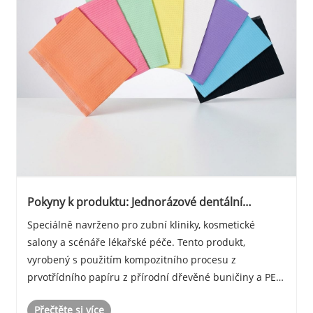
Pokyny k produktu: Jednorázové dentální
bryndáčky
Speciálně navrženo pro zubní kliniky, kosmetické
salony a scénáře lékařské péče. Tento produkt,
vyrobený s použitím kompozitního procesu z
prvotřídního papíru z přírodní dřevěné buničiny a PE
voděodolného filmu, se vyznačuje rychlou absorpcí,
Přečtěte si více
nepropustnou ochranou a měkkou texturou šetrnou k