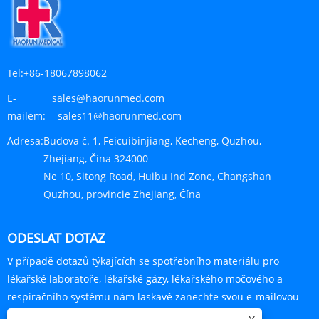
Tel:
+86-18067898062
E-
sales@haorunmed.com
mailem:
sales11@haorunmed.com
Adresa:
Budova č. 1, Feicuibinjiang, Kecheng, Quzhou,
Zhejiang, Čína 324000
Ne 10, Sitong Road, Huibu Ind Zone, Changshan
Quzhou, provincie Zhejiang, Čína
ODESLAT DOTAZ
V případě dotazů týkajících se spotřebního materiálu pro
lékařské laboratoře, lékařské gázy, lékařského močového a
respiračního systému nám laskavě zanechte svou e-mailovou
adresu a my se vám do 24 hodin ozveme.