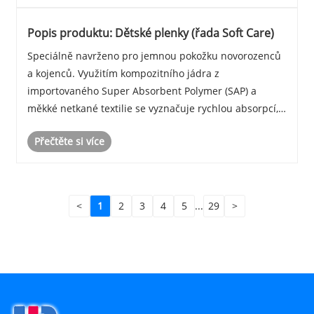
Popis produktu: Dětské plenky (řada Soft Care)
Speciálně navrženo pro jemnou pokožku novorozenců
a kojenců. Využitím kompozitního jádra z
importovaného Super Absorbent Polymer (SAP) a
měkké netkané textilie se vyznačuje rychlou absorpcí,
ultratenkou prodyšností a jemným dotykem. Jedinečný
Přečtěte si více
střih ve tvaru S se přizpůsobí křivce boků dítěte v
kombi......
<
1
2
3
4
5
...
29
>