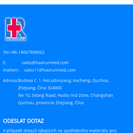
Tel:
+86-18067898062
E-
sales@haorunmed.com
mailem:
sales11@haorunmed.com
Adresa:
Budova č. 1, Feicuibinjiang, Kecheng, Quzhou,
Zhejiang, Čína 324000
Ne 10, Sitong Road, Huibu Ind Zone, Changshan
Quzhou, provincie Zhejiang, Čína
ODESLAT DOTAZ
V případě dotazů týkajících se spotřebního materiálu pro