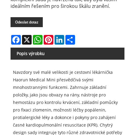
ideálním řešením pro širokou škálu zranění.
Odeslat dotaz
Facebook
X
WhatsApp
Pinterest
LinkedIn
Share
Popis výrobku
Navzdory své malé velikosti je cestovní lékárnička
Haorun Medical Mini přesvědčivá svými
mnohostrannými funkcemi. Zahrnuje základní
položky, jako jsou obvazy na rány, nástroje pro
hemostázu pro kontrolu krvácení, základní pomůcky
pro fixaci zlomenin, možnosti léčby popálenin,
protialergické léky a dokonce i pokyny pro zahájení
časné kardiopulmonální resuscitace (KPR). Chytrý
design sady integruje tyto různé zdravotnické potřeby