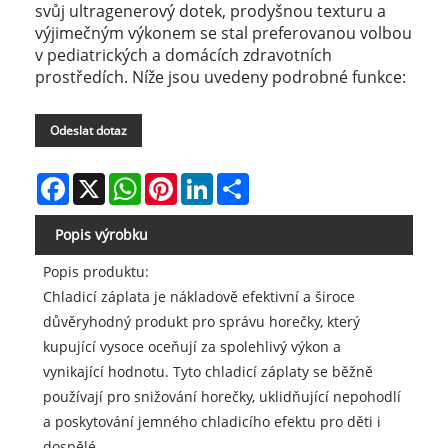
svůj ultragenerový dotek, prodyšnou texturu a
výjimečným výkonem se stal preferovanou volbou
v pediatrických a domácích zdravotních
prostředích. Níže jsou uvedeny podrobné funkce:
Odeslat dotaz
Facebook
X
WhatsApp
Pinterest
LinkedIn
Share
Popis výrobku
Popis produktu:
Chladicí záplata je nákladově efektivní a široce
důvěryhodný produkt pro správu horečky, který
kupující vysoce oceňují za spolehlivý výkon a
vynikající hodnotu. Tyto chladicí záplaty se běžně
používají pro snižování horečky, uklidňující nepohodlí
a poskytování jemného chladicího efektu pro děti i
dospělé.