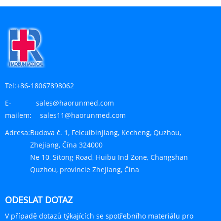
Tel:
+86-18067898062
E-
sales@haorunmed.com
mailem:
sales11@haorunmed.com
Adresa:
Budova č. 1, Feicuibinjiang, Kecheng, Quzhou,
Zhejiang, Čína 324000
Ne 10, Sitong Road, Huibu Ind Zone, Changshan
Quzhou, provincie Zhejiang, Čína
ODESLAT DOTAZ
V případě dotazů týkajících se spotřebního materiálu pro