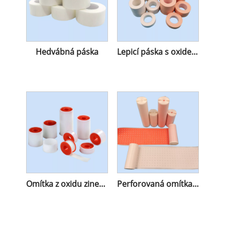
Hedvábná páska
Lepicí páska s oxidem zinečnatým
Omítka z oxidu zinečnatého s plastovým krytem
Perforovaná omítka z oxidu zinečnatého