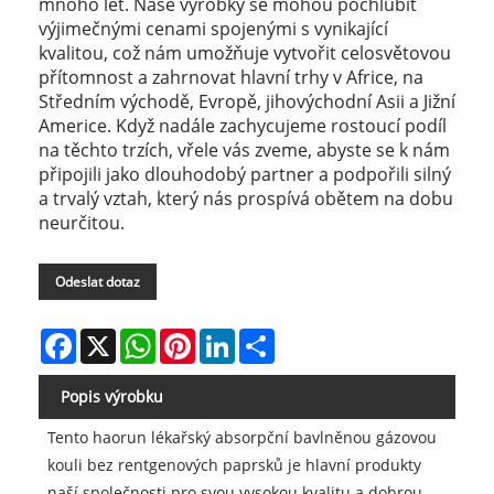
mnoho let. Naše výrobky se mohou pochlubit
výjimečnými cenami spojenými s vynikající
kvalitou, což nám umožňuje vytvořit celosvětovou
přítomnost a zahrnovat hlavní trhy v Africe, na
Středním východě, Evropě, jihovýchodní Asii a Jižní
Americe. Když nadále zachycujeme rostoucí podíl
na těchto trzích, vřele vás zveme, abyste se k nám
připojili jako dlouhodobý partner a podpořili silný
a trvalý vztah, který nás prospívá obětem na dobu
neurčitou.
Odeslat dotaz
Facebook
X
WhatsApp
Pinterest
LinkedIn
Share
Popis výrobku
Tento haorun lékařský absorpční bavlněnou gázovou
kouli bez rentgenových paprsků je hlavní produkty
naší společnosti pro svou vysokou kvalitu a dobrou