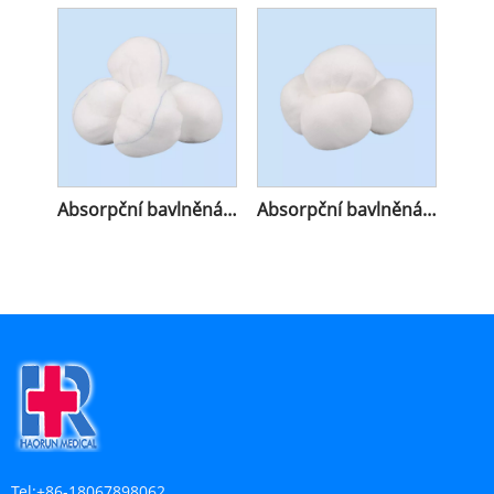
Absorpční bavlněná gázová koule s x -ray
Absorpční bavlněná gázová koule bez x -rays
Tel:
+86-18067898062