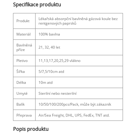
Specifikace produktu
Lékařská absorpční bavlněná gázová koule bez
Produkt
rentgenových paprsků
Materiál
100% bavlna
Bavlněná
21, 32, 40 let
příze
Pletivo
11,13,17,20,25,29 vlákno
Šířka
5/7,5/10cm atd
Délka
10m atd
Umyté
Sterilní nebo nesterilní
Balík
10/50/100/200pcs/Pack, může být zákazník
Přeprava
Air/Sea Freight, DHL, UPS, FedEx, TNT atd.
Popis produktu