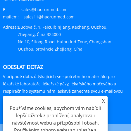
E-
sales@haorunmed.com
mailem:
sales11@haorunmed.com
Adresa:
Budova č. 1, Feicuibinjiang, Kecheng, Quzhou,
Zhejiang, Čína 324000
Ne 10, Sitong Road, Huibu Ind Zone, Changshan
Quzhou, provincie Zhejiang, Čína
ODESLAT DOTAZ
V případě dotazů týkajících se spotřebního materiálu pro
lékařské laboratoře, lékařské gázy, lékařského močového a
respiračního systému nám laskavě zanechte svou e-mailovou
adresu a my se vám do 24 hodin ozveme.
X
Používáme cookies, abychom vám nabídli
POPTÁVKA HNED
lepší zážitek z prohlížení, analyzovali
návštěvnost webu a přizpůsobili obsah.
Používáním tohoto webu souhlasíte s