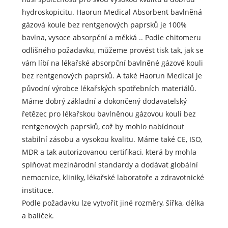
hydroskopicitu. Haorun Medical Absorbent bavlněná
gázová koule bez rentgenových paprsků je 100%
bavlna, vysoce absorpční a měkká .. Podle chitomeru
odlišného požadavku, můžeme provést tisk tak, jak se
vám líbí na lékařské absorpční bavlněné gázové kouli
bez rentgenových paprsků. A také Haorun Medical je
původní výrobce lékařských spotřebních materiálů.
Máme dobrý základní a dokončený dodavatelský
řetězec pro lékařskou bavlněnou gázovou kouli bez
rentgenových paprsků, což by mohlo nabídnout
stabilní zásobu a vysokou kvalitu. Máme také CE, ISO,
MDR a tak autorizovanou certifikaci, která by mohla
splňovat mezinárodní standardy a dodávat globální
nemocnice, kliniky, lékařské laboratoře a zdravotnické
instituce.
Podle požadavku lze vytvořit jiné rozměry, šířka, délka
a balíček.